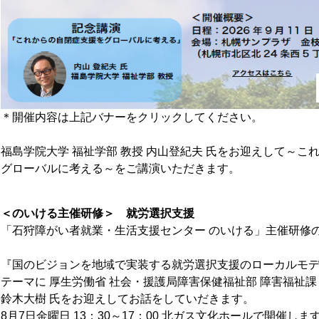
＊開催内容は上記バナーをクリックしてください。
福島学院大学 福祉学部 教授 内山登紀夫 氏をお迎えして～こ
グローバルに考える～をご講演いただきます。
＜のいける主催研修＞ 就労選択支援
「石狩障がい者就業・生活支援センター のいける」主催研修
『国のビジョンを地域で実装する就労選択支援のローカルモ
テーマに 厚生労働省 社会・援護局障害保健福祉部 障害福祉課
鈴木大樹 氏をお迎えしてお話をしていだきます。
8月7日金曜日 13：30～17：00 北ガス文化ホールで開催しま