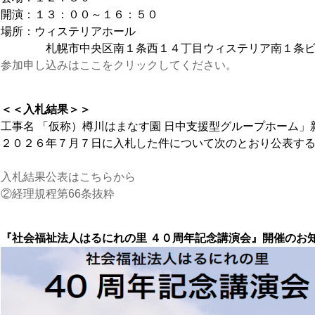
開演：１３：００～１６：５０
場所：ウィステリアホール
札幌市中央区南１条西１４丁目ウィステリア南１条ビ
参加申し込みはここをクリックしてください。
＜＜入札結果＞＞
工事名 「仮称）樽川はまなす園 日中支援型グループホーム」
２０２６年７月７日に入札した件について次のとおり公表す
入札結果公表はこちらから
②経理規程第66条抜粋
『社会福祉法人はるにれの里 ４０周年記念講演会』開催の