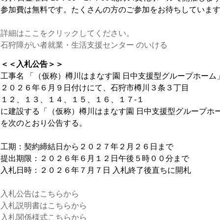
参加費は無料です。たくさんの方のご参加をお待ちしていま
詳細はここをクリックしてください。
石狩障がい者就業・生活支援センター のいける
＜＜入札公告＞＞
工事名 「（仮称）樽川はまなす園 日中支援型グループホーム
２０２６年６月９日付けにて、石狩市樽川３条３丁目
１２、１３、１４、１５、１６、１７-１
に建設する「（仮称）樽川はまなす園 日中支援型グループホ
を次のとおり公告する。
工期：契約締結日から２０２７年２月２６日まで
提出期限：２０２６年６月１２日午後５時００分まで
入札日時：２０２６年７月７日 入札終了後直ちに開札
入札公告はこちらから
入札説明書はこちらから
入札関係様式こちらから