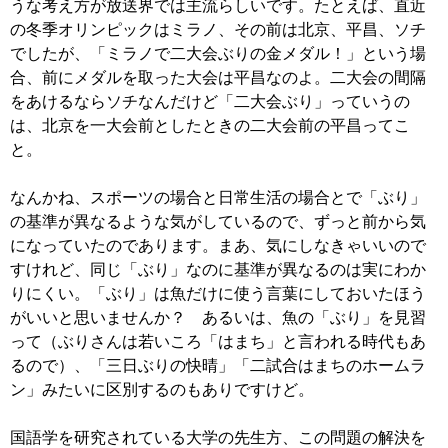
うな考え方が放送界では主流らしいです。たとえば、直近
の冬季オリンピックはミラノ、その前は北京、平昌、ソチ
でしたが、「ミラノで二大会ぶりの金メダル！」という場
合、前にメダルを取った大会は平昌なのよ。二大会の間隔
をあけるならソチなんだけど「二大会ぶり」っていうの
は、北京を一大会前としたときの二大会前の平昌ってこ
と。
なんかね、スポーツの場合と日常生活の場合とで「ぶり」
の基準が異なるような気がしているので、ずっと前から気
になっていたのであります。まあ、気にしなきゃいいので
すけれど、同じ「ぶり」なのに基準が異なるのは実にわか
りにくい。「ぶり」は魚だけに使う言葉にしておいたほう
がいいと思いませんか？ あるいは、魚の「ぶり」を見習
って（ぶりさんは若いころ「はまち」と言われる時代もあ
るので）、「三日ぶりの快晴」「二試合はまちのホームラ
ン」みたいに区別するのもありですけど。
国語学を研究されている大学の先生方、この問題の解決を